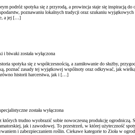
órym podróż spotyka się z przyrodą, a prowincja staje się inspiracją 
podarstw, poznawaniu lokalnych tradycji oraz szukaniu wyjątkowych 
, a jej […]
 i biwaki
została wyłączona
storia spotyka się z współczesnością, a zamiłowanie do służby, przyg
rską, poznać zasady tej wyjątkowej wspólnoty oraz odkrywać, jak wielk
równo historii harcerstwa, jak i […]
pecjalistyczne
została wyłączona
 bez których trudno wyobrazić sobie nowoczesną produkcję ogrodniczą.
amatorskiej, jak i zawodowej. To przestrzeń, w której użyteczność sp
waniem i zabezpieczaniem roślin. Ciekawe kategorie to Zioła w ogro