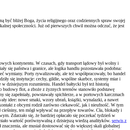
ą być bliżej Boga, życia religijnego oraz codziennych spraw swojej
 lokalnej społeczności. Już od pierwszych chwil można odczuć, że jest
lowych kontynentu. W czasach, gdy transport lądowy był wolny i
iały się państwa i granice, ale logika handlu pozostawała podobna:
 sieć wymiany. Porty rywalizowały, ale też współpracowały, bo handel
ły się instytucje: cechy, gildie, wspólne skarbce, systemy miar i
 dzisiejszym rozumieniu. Handel bałtycki był też historią
do budowy flot, a zboże z żyznych terenów stanowiło podstawę
ny się zapełniały, powstawały spichlerze, a w portowych karczmach
ywały idee: nowe smaki, wzory ubrań, książki, wynalazki, a nawet
 kontakt z obcymi rodził zarówno ciekawość, jak i nieufność. W tym
ł cieśniny, ten mógł wpływać na przepływ towarów. Cła, blokady i
ym. Zdarzało się, że bardziej opłacało się poczekać tydzień w
w miało wartość porównywalną z dzisiejszą wiedzą analityków.
serwis z
ł znaczenia, ale musiał dostosować się do większej skali globalnej