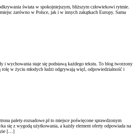
do odkrywania świata w spokojniejszym, bliższym człowiekowi rytmie.
miejsc zarówno w Polsce, jak i w innych zakątkach Europy. Sama
ody i wychowania staje się podstawą każdego tekstu. To blog tworzony
ą rolę w życiu młodych ludzi odgrywają więź, odpowiedzialność i
 Strona palety-rozsadowe.pl to miejsce poświęcone sprawdzonym
otyka się z wygodą użytkowania, a każdy element oferty odpowiada na
dzie […]