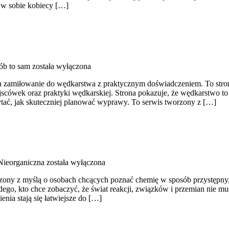
 w sobie kobiecy […]
ób to sam
została wyłączona
aja zamiłowanie do wędkarstwa z praktycznym doświadczeniem. To str
wek oraz praktyki wędkarskiej. Strona pokazuje, że wędkarstwo to nie
zytać, jak skuteczniej planować wyprawy. To serwis tworzony z […]
ieorganiczna
została wyłączona
rzony z myślą o osobach chcących poznać chemię w sposób przystępny, 
żdego, kto chce zobaczyć, że świat reakcji, związków i przemian nie mu
enia stają się łatwiejsze do […]