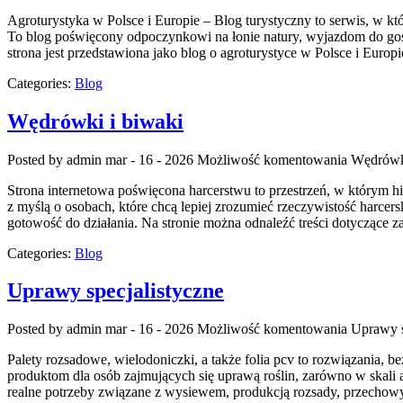
Agroturystyka w Polsce i Europie – Blog turystyczny to serwis, w kt
To blog poświęcony odpoczynkowi na łonie natury, wyjazdom do gos
strona jest przedstawiona jako blog o agroturystyce w Polsce i Europie
Categories:
Blog
Wędrówki i biwaki
Posted by admin
mar - 16 - 2026
Możliwość komentowania
Wędrówki
Strona internetowa poświęcona harcerstwu to przestrzeń, w którym hi
z myślą o osobach, które chcą lepiej zrozumieć rzeczywistość harce
gotowość do działania. Na stronie można odnaleźć treści dotyczące za
Categories:
Blog
Uprawy specjalistyczne
Posted by admin
mar - 16 - 2026
Możliwość komentowania
Uprawy s
Palety rozsadowe, wielodoniczki, a także folia pcv to rozwiązania,
produktom dla osób zajmujących się uprawą roślin, zarówno w skali 
realne potrzeby związane z wysiewem, produkcją rozsady, przechowy