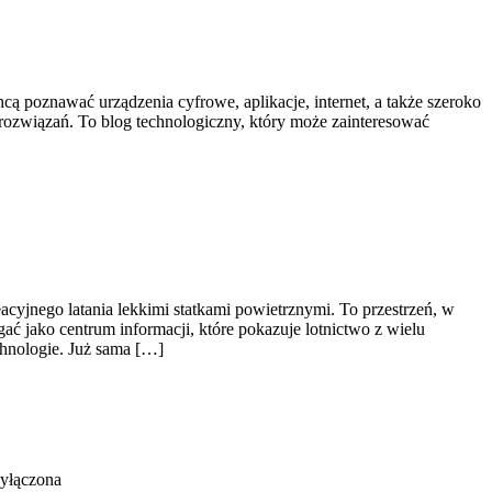
hcą poznawać urządzenia cyfrowe, aplikacje, internet, a także szeroko
rozwiązań. To blog technologiczny, który może zainteresować
acyjnego latania lekkimi statkami powietrznymi. To przestrzeń, w
ać jako centrum informacji, które pokazuje lotnictwo z wielu
chnologie. Już sama […]
yłączona