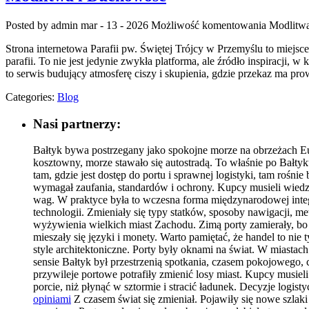
Posted by admin
mar - 13 - 2026
Możliwość komentowania
Modlitw
Strona internetowa Parafii pw. Świętej Trójcy w Przemyślu to miejsc
parafii. To nie jest jedynie zwykła platforma, ale źródło inspiracji, 
to serwis budujący atmosferę ciszy i skupienia, gdzie przekaz ma pr
Categories:
Blog
Nasi partnerzy:
Bałtyk bywa postrzegany jako spokojne morze na obrzeżach Eur
kosztowny, morze stawało się autostradą. To właśnie po Bałtyku
tam, gdzie jest dostęp do portu i sprawnej logistyki, tam rośn
wymagał zaufania, standardów i ochrony. Kupcy musieli wiedzieć
wag. W praktyce była to wczesna forma międzynarodowej integr
technologii. Zmieniały się typy statków, sposoby nawigacji,
wyżywienia wielkich miast Zachodu. Zimą porty zamierały, bo 
mieszały się języki i monety. Warto pamiętać, że handel to nie
style architektoniczne. Porty były oknami na świat. W miastac
sensie Bałtyk był przestrzenią spotkania, czasem pokojowego,
przywileje portowe potrafiły zmienić losy miast. Kupcy musie
porcie, niż płynąć w sztormie i stracić ładunek. Decyzje logi
opiniami
Z czasem świat się zmieniał. Pojawiły się nowe szlaki 