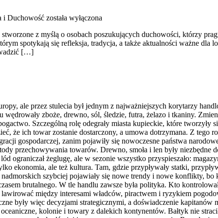
a i Duchowość
została wyłączona
e stworzone z myślą o osobach poszukujących duchowości, którzy pragn
w którym spotykają się refleksja, tradycja, a także aktualności ważne dla
owadzić […]
opy, ale przez stulecia był jednym z najważniejszych korytarzy hand
 wędrowały zboże, drewno, sól, śledzie, futra, żelazo i tkaniny. Zmien
ie bogactwo. Szczególną rolę odegrały miasta kupieckie, które tworzyły
, że ich towar zostanie dostarczony, a umowa dotrzymana. Z tego rodzi
acji gospodarczej, zanim pojawiły się nowoczesne państwa narodowe w
 metody przechowywania towarów. Drewno, smoła i len były niezbędne 
lód ograniczał żeglugę, ale w sezonie wszystko przyspieszało: magazy
 tylko ekonomia, ale też kultura. Tam, gdzie przypływały statki, przypł
h nadmorskich szybciej pojawiały się nowe trendy i nowe konflikty, bo
 czasem brutalnego. W tle handlu zawsze była polityka. Kto kontrolowa
li lawirować między interesami władców, piractwem i ryzykiem pogodow
styczne były więc decyzjami strategicznymi, a doświadczenie kapitanó
oceaniczne, kolonie i towary z dalekich kontynentów. Bałtyk nie straci