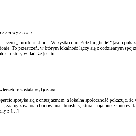
ostała wyłączona
hasłem „Jarocin on-line – Wszystko o mieście i regionie!” jasno pokazu
ionie. To przestrzeń, w którym lokalność łączy się z codziennym spojrze
 struktury widać, że jest to […]
wierzętom
została wyłączona
rcie spotyka się z entuzjazmem, a lokalna społeczność pokazuje, że w
a, zaangażowania i budowania atmosfery, która spaja mieszkańców Tar
zony z […]