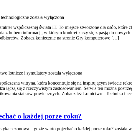
technologiczne
została wyłączona
rakter współczesnej świata IT. To miejsce stworzone dla osób, które c
a z hubem informacji, w którym konkret łączy się z pasją do nowych 
 odbiorców. Zobacz koniecznie na stronie Gry komputerowe […]
two lotnicze i symulatory
została wyłączona
ółczesna witryna, która koncentruje się na inspirującym świecie rekre
dza łączą się z rzeczywistym zastosowaniem. Serwis ten można postrzeg
tkowania statków powietrznych. Zobacz też Lotnictwo i Technika i te
echać o każdej porze roku?
styka sezonowa – gdzie warto pojechać o każdej porze roku?
została w