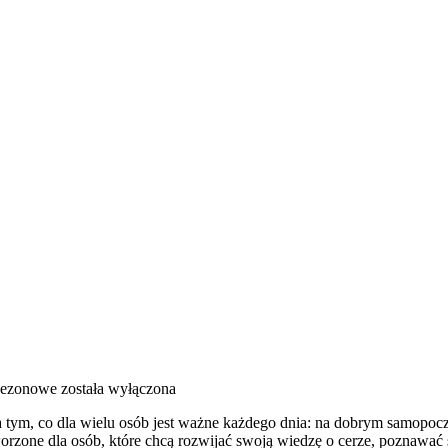
sezonowe
została wyłączona
na tym, co dla wielu osób jest ważne każdego dnia: na dobrym samopocz
rzone dla osób, które chcą rozwijać swoją wiedzę o cerze, poznawać ś