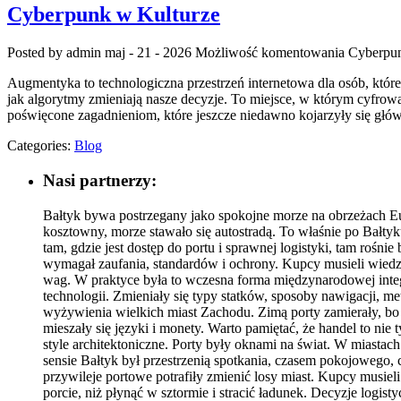
Cyberpunk w Kulturze
Posted by admin
maj - 21 - 2026
Możliwość komentowania
Cyberpun
Augmentyka to technologiczna przestrzeń internetowa dla osób, które 
jak algorytmy zmieniają nasze decyzje. To miejsce, w którym cyfrowa 
poświęcone zagadnieniom, które jeszcze niedawno kojarzyły się główn
Categories:
Blog
Nasi partnerzy:
Bałtyk bywa postrzegany jako spokojne morze na obrzeżach Eur
kosztowny, morze stawało się autostradą. To właśnie po Bałtyku
tam, gdzie jest dostęp do portu i sprawnej logistyki, tam rośn
wymagał zaufania, standardów i ochrony. Kupcy musieli wiedzieć
wag. W praktyce była to wczesna forma międzynarodowej integr
technologii. Zmieniały się typy statków, sposoby nawigacji,
wyżywienia wielkich miast Zachodu. Zimą porty zamierały, bo 
mieszały się języki i monety. Warto pamiętać, że handel to nie
style architektoniczne. Porty były oknami na świat. W miastac
sensie Bałtyk był przestrzenią spotkania, czasem pokojowego,
przywileje portowe potrafiły zmienić losy miast. Kupcy musie
porcie, niż płynąć w sztormie i stracić ładunek. Decyzje logi