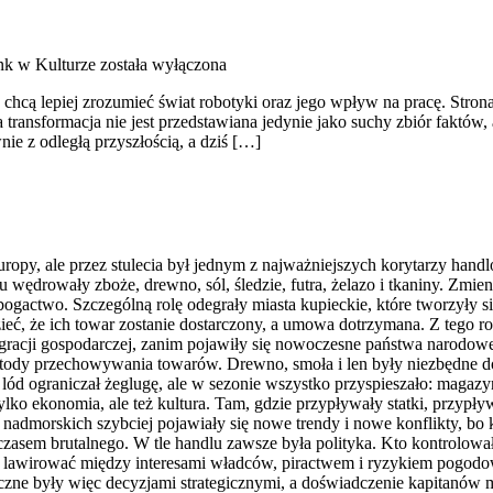
k w Kulturze
została wyłączona
chcą lepiej zrozumieć świat robotyki oraz jego wpływ na pracę. Strona 
transformacja nie jest przedstawiana jedynie jako suchy zbiór faktów,
ie z odległą przyszłością, a dziś […]
opy, ale przez stulecia był jednym z najważniejszych korytarzy hand
 wędrowały zboże, drewno, sól, śledzie, futra, żelazo i tkaniny. Zmien
ie bogactwo. Szczególną rolę odegrały miasta kupieckie, które tworzyły
, że ich towar zostanie dostarczony, a umowa dotrzymana. Z tego rodzi
acji gospodarczej, zanim pojawiły się nowoczesne państwa narodowe w
 metody przechowywania towarów. Drewno, smoła i len były niezbędne 
lód ograniczał żeglugę, ale w sezonie wszystko przyspieszało: magazy
 tylko ekonomia, ale też kultura. Tam, gdzie przypływały statki, przypł
h nadmorskich szybciej pojawiały się nowe trendy i nowe konflikty, bo
 czasem brutalnego. W tle handlu zawsze była polityka. Kto kontrolowa
li lawirować między interesami władców, piractwem i ryzykiem pogodow
styczne były więc decyzjami strategicznymi, a doświadczenie kapitanó