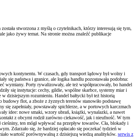
została stworzona z myślą o czytelnikach, którzy interesują się tym,
 ale jako żywy temat. Na stronie można znaleźć publikacje
lowych kontynentu. W czasach, gdy transport lądowy był wolny i
iały się państwa i granice, ale logika handlu pozostawała podobna:
 sieć wymiany. Porty rywalizowały, ale też współpracowały, bo handel
ły się instytucje: cechy, gildie, wspólne skarbce, systemy miar i
 dzisiejszym rozumieniu. Handel bałtycki był też historią
do budowy flot, a zboże z żyznych terenów stanowiło podstawę
ny się zapełniały, powstawały spichlerze, a w portowych karczmach
ywały idee: nowe smaki, wzory ubrań, książki, wynalazki, a nawet
 kontakt z obcymi rodził zarówno ciekawość, jak i nieufność. W tym
ł cieśniny, ten mógł wpływać na przepływ towarów. Cła, blokady i
ym. Zdarzało się, że bardziej opłacało się poczekać tydzień w
w miało wartość porównywalną z dzisiejszą wiedzą analityków.
serwis z