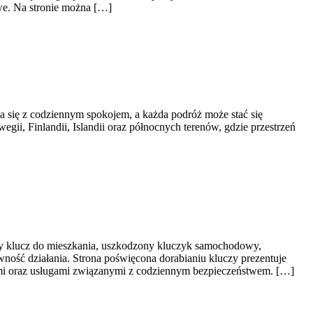
we. Na stronie można […]
a się z codziennym spokojem, a każda podróż może stać się
egii, Finlandii, Islandii oraz północnych terenów, gdzie przestrzeń
ony klucz do mieszkania, uszkodzony kluczyk samochodowy,
wność działania. Strona poświęcona dorabianiu kluczy prezentuje
ymi oraz usługami związanymi z codziennym bezpieczeństwem. […]