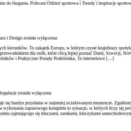
 do biegania. Polecam Odzież sportowa i Trendy i inspiracje sporto
ura i Design
została wyłączona
ych kierunków. To zakątek Europy, w którym czyste krajobrazy spotyk
 przewodnikiem dla osób, które chcą lepiej poznać Danii, Szwecji, Norw
ytelników i Praktyczne Porady Podróżnika. To internetowe […]
Regulacje
została wyłączona
kazuje się bardzo przydatna w najmniej oczekiwanym momencie. Zgubi
ba wykonania zapasowego kompletu to sytuacje, w których liczy się pe
o punktu zajmującego się kluczami, zamkami, kluczykami samochodow